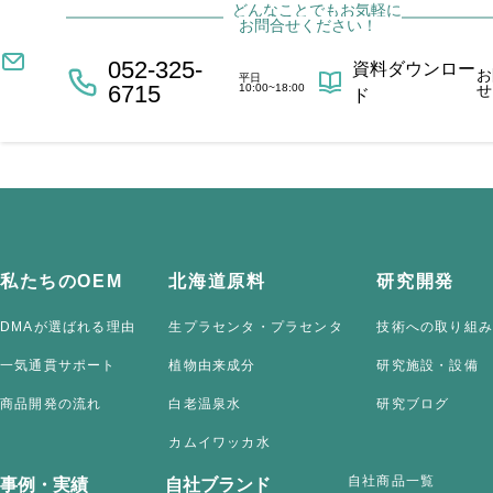
どんなことでもお気軽に
お問合せください！
052-325-
資料ダウンロー
お
平日
6715
10:00~18:00
せ
ド
私たちのOEM
北海道原料
研究開発
DMAが選ばれる理由
生プラセンタ・プラセンタ
技術への取り組み
一気通貫サポート
植物由来成分
研究施設・設備
商品開発の流れ
白老温泉水
研究ブログ
カムイワッカ水
自社商品一覧
事例・実績
自社ブランド