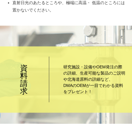
直射日光のあたるところや、極端に高温・ 低温のところには
置かないでください。
資
研究施設・設備やOEM発注の際
の詳細、生産可能な製品のご説明
料
や北海道原料の詳細など、
請
DMAのOEMが一目でわかる資料
求
をプレゼント！