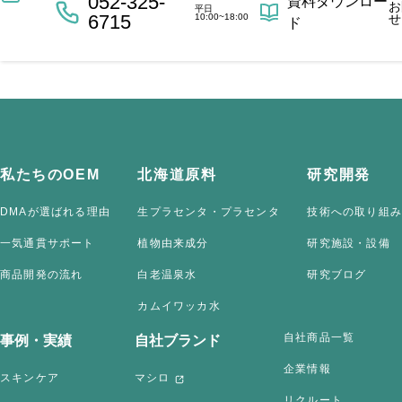
052-325-
資料ダウンロー
お
平日
6715
10:00~18:00
せ
ド
私たちのOEM
北海道原料
研究開発
DMAが選ばれる理由
生プラセンタ・プラセンタ
技術への取り組み
一気通貫サポート
植物由来成分
研究施設・設備
商品開発の流れ
白老温泉水
研究ブログ
カムイワッカ水
自社商品一覧
事例・実績
自社ブランド
企業情報
スキンケア
マシロ
リクルート