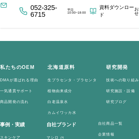
052-325-
資料ダウンロー
お
平日
6715
10:00~18:00
せ
ド
私たちのOEM
北海道原料
研究開発
DMAが選ばれる理由
生プラセンタ・プラセンタ
技術への取り組み
一気通貫サポート
植物由来成分
研究施設・設備
商品開発の流れ
白老温泉水
研究ブログ
カムイワッカ水
自社商品一覧
事例・実績
自社ブランド
企業情報
スキンケア
マシロ