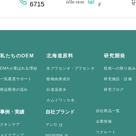
6715
10:00~18:00
せ
ド
私たちのOEM
北海道原料
研究開発
DMAが選ばれる理由
生プラセンタ・プラセンタ
技術への取り組み
一気通貫サポート
植物由来成分
研究施設・設備
商品開発の流れ
白老温泉水
研究ブログ
カムイワッカ水
自社商品一覧
事例・実績
自社ブランド
企業情報
スキンケア
マシロ
リクルート
メイクアップ
piuprima