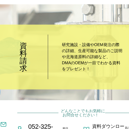
資
研究施設・設備やOEM発注の際
の詳細、生産可能な製品のご説明
料
や北海道原料の詳細など、
請
DMAのOEMが一目でわかる資料
求
をプレゼント！
どんなことでもお気軽に
お問合せください！
052-325-
資料ダウンロー
お
平日