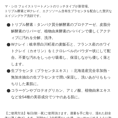
マ・シロ フェイストリートメントのリッチタイプが新登場。
トリプル酵素とWクレイ、エクソソーム含有生プラセンタを配合した贅沢な
エイジングケア洗顔です。
トリプル酵素：タンパク質分解酵素のプロテアーゼ、皮脂分
解酵素のリパーゼ、植物由来酵素のパパインで優しくアクテ
ィブに汚れを分解、洗浄。
Wクレイ：岐阜県白川町産の麦飯石と、フランス産のホワイ
トクレイ（カオリン）をミクロレベルのパウダー状にして配
合。不要な汚れをしっかり吸着し、保湿しながら優しく落と
します。
生プラセンタ（プラセンタエキス）：北海道産完全非加熱・
無加水抽出の生プラセンタで潤い保湿し、洗いあがりももっ
ちりした素肌に。
コラーゲンやプロテオグリカン、アミノ酸、植物由来エキス
など全54種の美容成分でツヤのある肌に。
【ご使用方法】毎日(朝・夜)ご使用頂けます。適量を手に取り、濡れた顔全
体に薄く伸ばします。30秒から1分程度おいた後、マッサージするように泡