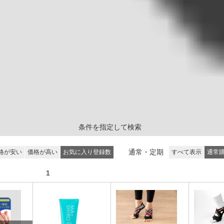
条件を指定して検索
通常・定期
格が安い
価格が高い
お気に入り登録数
すべて表示
通常
 次の15件
1