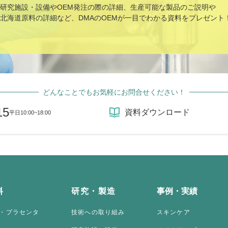
研究施設・設備やOEM発注の際の詳細、生産可能な製品のご説明や
北海道原料の詳細など、DMAのOEMが一目でわかる資料をプレゼント
どんなことでもお気軽にお問合せください！
15
資料ダウンロード
平日10:00~18:00
料
研究・製造
事例・実績
・プラセンタ
技術への取り組み
スキンケア