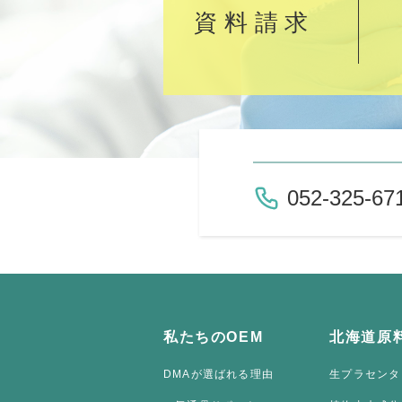
資料請求
052-325-67
私たちのOEM
北海道原
DMAが選ばれる理由
生プラセンタ