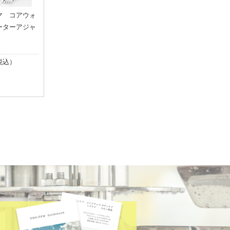
マ コアウォ
ーターアジャ
]
（税込）