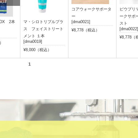
OUT
コアウォークサポータ
ピウプリ
ー
ークサポ
DX 2本
マ・シロトリプルプラ
[dma0021]
スト
ス フェイストリート
[dma0022
¥8,778（税込）
メント １本
¥8,778
[dma0019]
込）
¥8,000（税込）
 次の15件
1